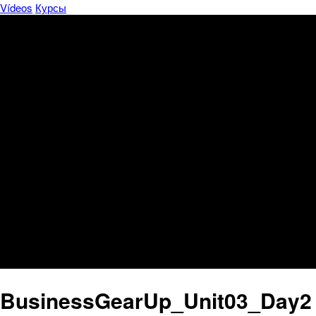
Vídeos
Курсы
BusinessGearUp_Unit03_Day2