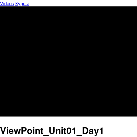
Vídeos
Курсы
ViewPoint_Unit01_Day1