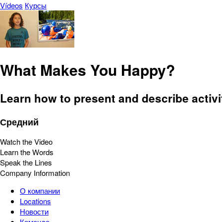
Vídeos
Курсы
What Makes You Happy?
Learn how to present and describe activit
Средний
Watch the Video
Learn the Words
Speak the Lines
Company Information
О компании
Locations
Новости
Команда