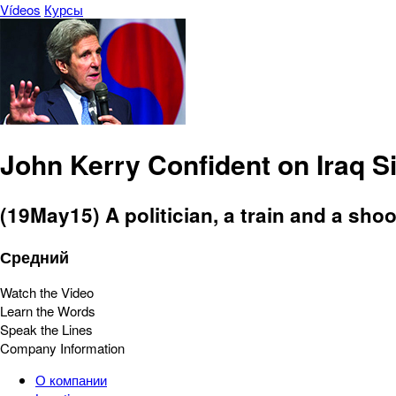
Vídeos
Курсы
John Kerry Confident on Iraq Si
(19May15) A politician, a train and a shoo
Средний
Watch the Video
Learn the Words
Speak the Lines
Company Information
О компании