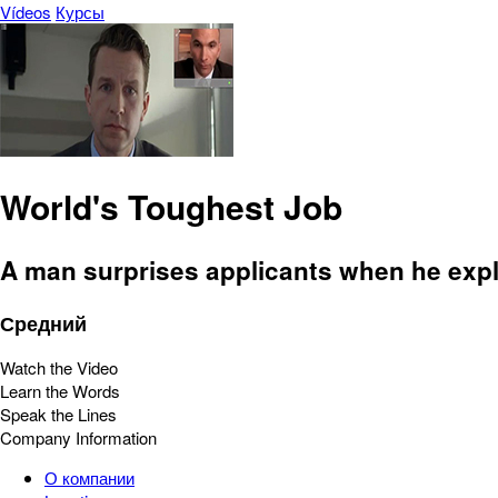
Vídeos
Курсы
World's Toughest Job
A man surprises applicants when he expla
Средний
Watch the Video
Learn the Words
Speak the Lines
Company Information
О компании