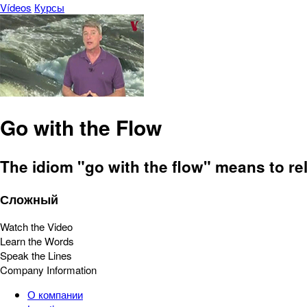
Vídeos
Курсы
Go with the Flow
The idiom "go with the flow" means to re
Сложный
Watch the Video
Learn the Words
Speak the Lines
Company Information
О компании