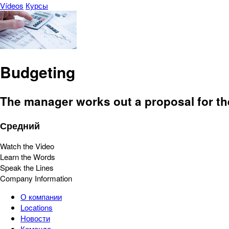
Vídeos
Курсы
Budgeting
The manager works out a proposal for th
Средний
Watch the Video
Learn the Words
Speak the Lines
Company Information
О компании
Locations
Новости
Команда