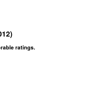
012)
able ratings.