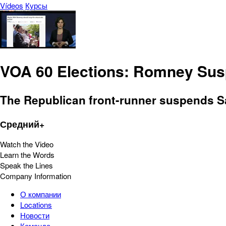
Vídeos
Курсы
VOA 60 Elections: Romney Susp
The Republican front-runner suspends Sa
Средний+
Watch the Video
Learn the Words
Speak the Lines
Company Information
О компании
Locations
Новости
Команда