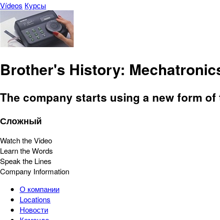
Vídeos
Курсы
Brother's History: Mechatroni
The company starts using a new form of t
Сложный
Watch the Video
Learn the Words
Speak the Lines
Company Information
О компании
Locations
Новости
Команда