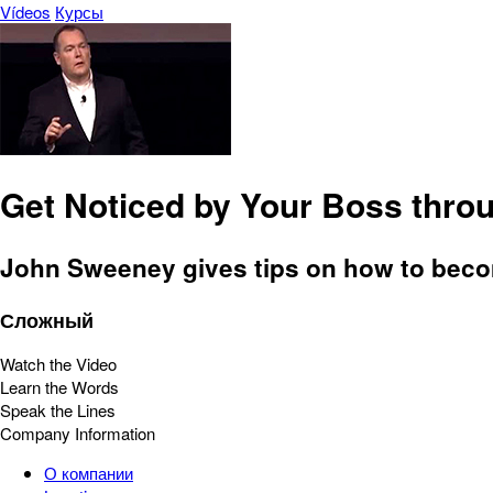
Vídeos
Курсы
Get Noticed by Your Boss thro
John Sweeney gives tips on how to becom
Сложный
Watch the Video
Learn the Words
Speak the Lines
Company Information
О компании