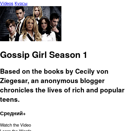
Vídeos
Курсы
Gossip Girl Season 1
Based on the books by Cecily von
Ziegesar, an anonymous blogger
chronicles the lives of rich and popular
teens.
Средний+
Watch the Video
Learn the Words