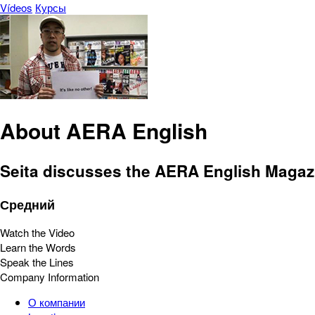
Vídeos
Курсы
About AERA English
Seita discusses the AERA English Magazin
Средний
Watch the Video
Learn the Words
Speak the Lines
Company Information
О компании