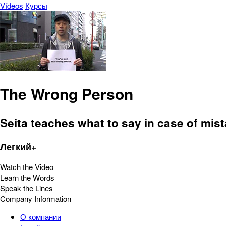
Vídeos
Курсы
The Wrong Person
Seita teaches what to say in case of mis
Легкий+
Watch the Video
Learn the Words
Speak the Lines
Company Information
О компании