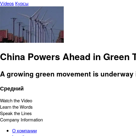
Vídeos
Курсы
China Powers Ahead in Green 
A growing green movement is underway in
Средний
Watch the Video
Learn the Words
Speak the Lines
Company Information
О компании